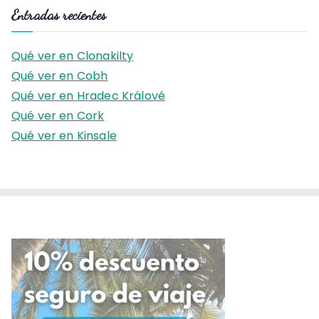
s
Entradas recientes
c
a
Qué ver en Clonakilty
r
Qué ver en Cobh
:
Qué ver en Hradec Králové
Qué ver en Cork
Qué ver en Kinsale