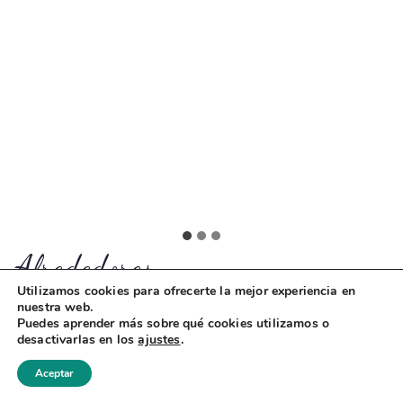
Alrededores
Utilizamos cookies para ofrecerte la mejor experiencia en
nuestra web.
Thean Hou Temple
Puedes aprender más sobre qué cookies utilizamos o
desactivarlas en los
ajustes
.
Este templo no es solo una de las bellezas que ver
Aceptar
en Kuala Lumpur, es también uno de los templos