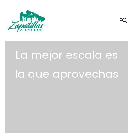
Saltar
al
contenido
Zapas
Zapas Viajeras viajes y
escapadas pa que te copies
Viajeras
La mejor escala es
la que aprovechas