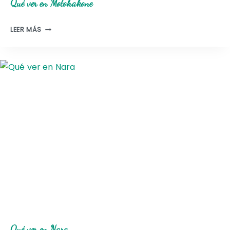
Qué ver en Motohakone
Q
LEER MÁS
U
É
V
E
R
E
N
M
O
T
O
H
A
K
O
N
Qué ver en Nara
E