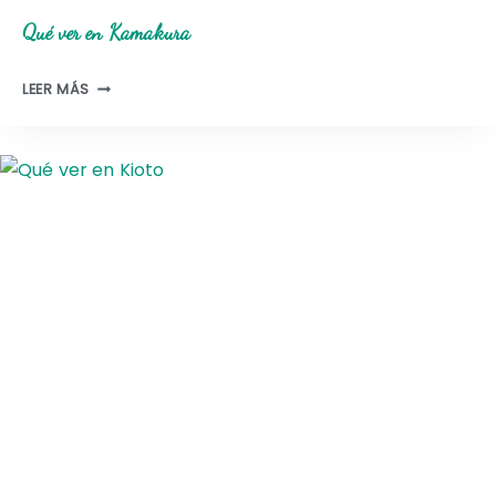
A
Qué ver en Kamakura
Q
LEER MÁS
U
É
V
E
R
E
N
K
A
M
A
K
U
R
A