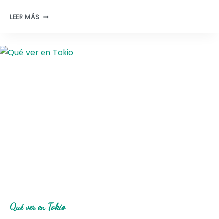
Q
LEER MÁS
U
É
V
E
R
E
N
O
S
A
K
A
Qué ver en Tokio