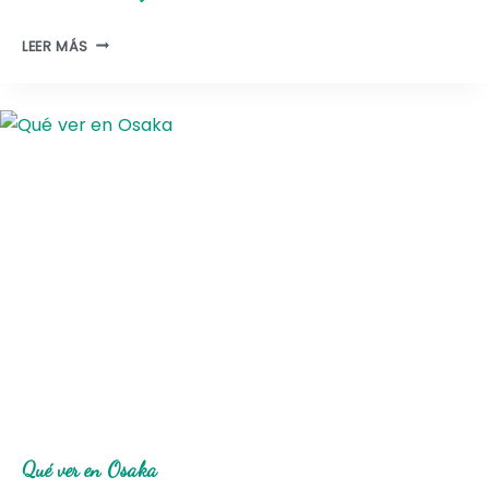
Q
LEER MÁS
U
É
V
E
R
E
N
O
K
A
Y
A
M
A
Qué ver en Osaka