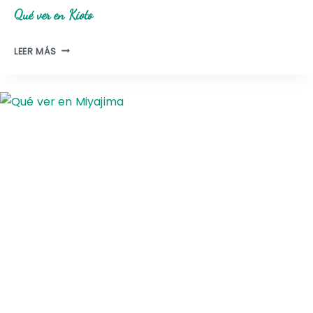
Qué ver en Kioto
Q
LEER MÁS
U
É
V
E
R
E
N
K
I
O
T
O