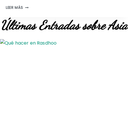
Q
LEER MÁS
U
É
Últimas Entradas sobre Asia
V
E
R
E
N
T
O
K
I
O