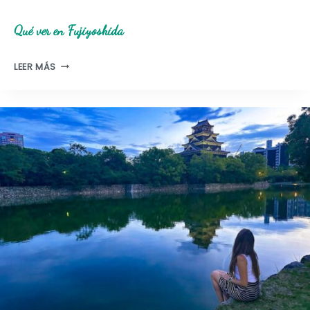
G
Qué ver en Fujiyoshida
O
S
Q
LEER MÁS
U
É
V
E
R
E
N
F
U
J
I
Y
O
S
H