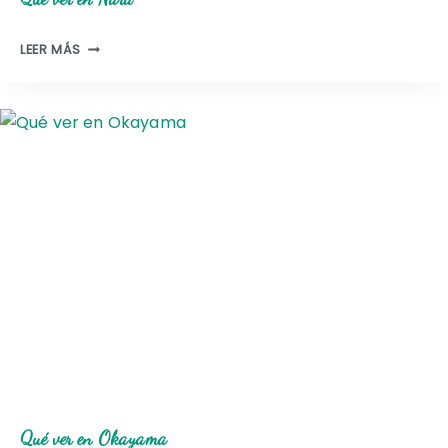
Q
LEER MÁS
U
É
V
E
R
E
N
N
A
R
A
Qué ver en Okayama