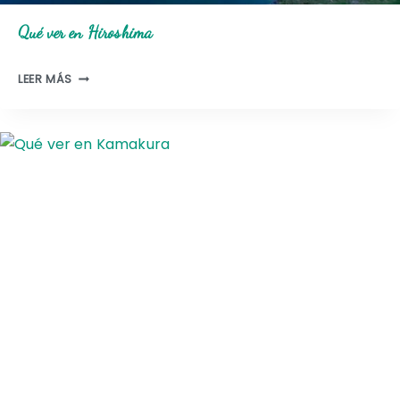
I
Qué ver en Hiroshima
D
A
Q
LEER MÁS
U
É
V
E
R
E
N
H
I
R
O
S
H
I
M