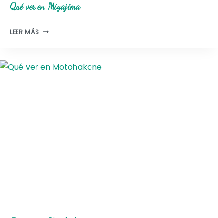
Qué ver en Miyajima
Q
LEER MÁS
U
É
V
E
R
E
N
M
I
Y
A
J
I
M
A