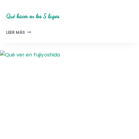
Qué hacer en los 5 lagos
Q
LEER MÁS
U
É
H
A
C
E
R
E
N
L
O
S
5
L
A