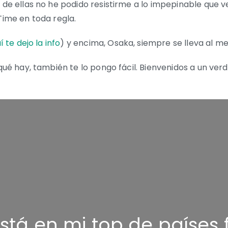
 de ellas no he podido resistirme a lo impepinable que ve
Time en toda regla.
í te dejo la info
) y encima, Osaka, siempre se lleva al men
 qué hay, también te lo pongo fácil. Bienvenidos a un ve
tá en mi top de países 