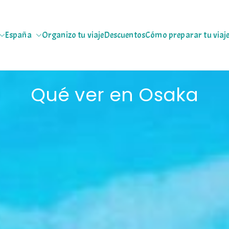
España
Organizo tu viaje
Descuentos
Cómo preparar tu viaj
jeras
 escapadas pa que te copies
Qué ver en Osaka