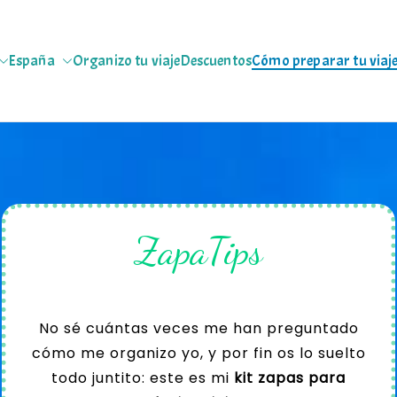
España
Organizo tu viaje
Descuentos
Cómo preparar tu viaj
jeras
 escapadas pa que te copies
ZapaTips
No sé cuántas veces me han preguntado
cómo me organizo yo, y por fin os lo suelto
todo juntito: este es mi
kit zapas para