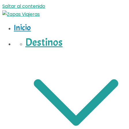
Saltar al contenido
Inicio
Zapas Viajeras
Zapas Viajeras viajes y escapadas pa que te copies
Destinos