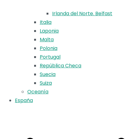
Irlanda del Norte. Belfast
Italia
Laponia
Malta
Polonia
Portugal
República Checa
Suecia
Suiza
Oceanía
España