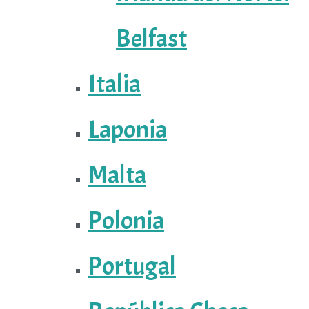
Belfast
Italia
Laponia
Malta
Polonia
Portugal