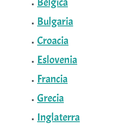
Bélgica
Bulgaria
Croacia
Eslovenia
Francia
Grecia
Inglaterra