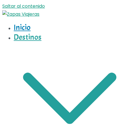
Saltar al contenido
Inicio
Zapas Viajeras
Zapas Viajeras viajes y escapadas pa que te copies
Destinos