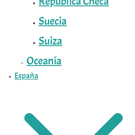
República Checa
Suecia
Suiza
Oceanía
España