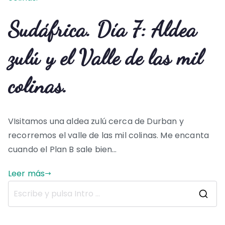
Sudáfrica. Día 7: Aldea
zulú y el Valle de las mil
colinas.
VIsitamos una aldea zulú cerca de Durban y
recorremos el valle de las mil colinas. Me encanta
cuando el Plan B sale bien…
Leer más
B
u