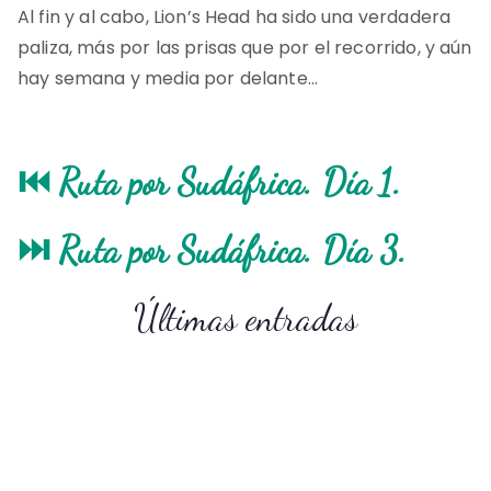
Al fin y al cabo, Lion’s Head ha sido una verdadera
paliza, más por las prisas que por el recorrido, y aún
hay semana y media por delante…
⏮ Ruta por Sudáfrica. Día 1.
⏭ Ruta por Sudáfrica. Día 3.
Últimas entradas
Consejos y preparativos para viajar a
Qué ver en Sudáfrica
Sudáfrica
Sudáfrica. Día 3: Ciudad del Cabo:
Sudáfrica. Día 1: Ciudad del Cabo,
Sudáfrica por libre.
Sudáfrica. Día 4: Kleinbaai (Gran
Kloof Corner, Victoria & Alfred
Betty’s Bay y Hermanus.
Sudáfrica. Día 5: Chapman’s Peak,
Blanco) y Ciudad del Cabo (Table
Waterfront, Camps Bay.