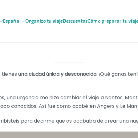
España
Organizo tu viaje
Descuentos
Cómo preparar tu viaj
jeras
 escapadas pa que te copies
 tienes
una ciudad única y desconocida.
¡Qué ganas tení
s, una urgencia me hizo cambiar el viaje a Nantes. Mantu
poco conocidos. Así fue como acabé en Angers y Le Man
ribisteis para decirme que os acababa de crear una n