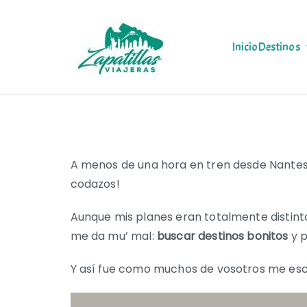
Saltar
al
contenido
Inicio
Destinos
Zapas Via
Zapas Viajeras viajes y
A menos de una hora en tren desde Nantes
codazos!
Aunque mis planes eran totalmente distinto
me da mu’ mal:
buscar destinos bonitos
y 
Y así fue como muchos de vosotros me esc