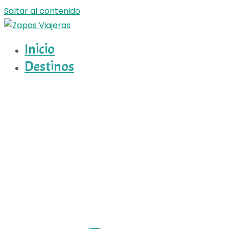
Saltar al contenido
Inicio
Zapas Viajeras
Zapas Viajeras viajes y escapadas pa que te copies
Destinos