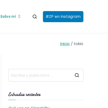
#ZP en Instagram
e
Sobre mí
Inicio
tokio
B
u
s
Entradas recientes
c
a