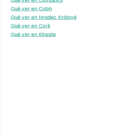
Qué ver en Clonakilty
r
Qué ver en Cobh
:
Qué ver en Hradec Králové
Qué ver en Cork
Qué ver en Kinsale