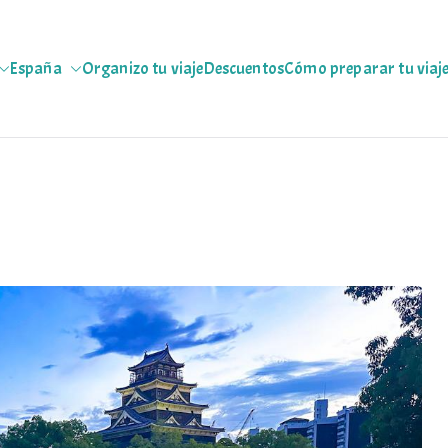
España
Organizo tu viaje
Descuentos
Cómo preparar tu viaj
jeras
 escapadas pa que te copies