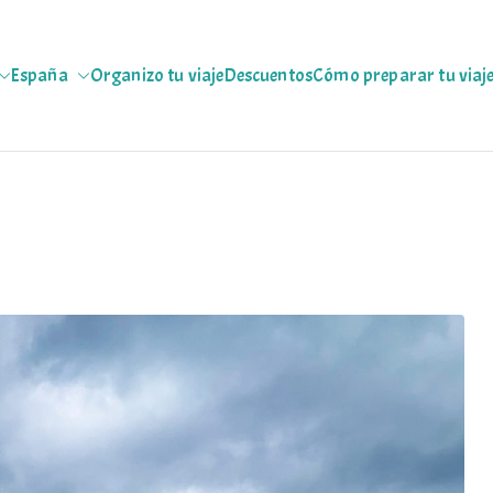
España
Organizo tu viaje
Descuentos
Cómo preparar tu viaj
jeras
 escapadas pa que te copies