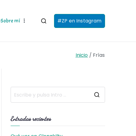
#ZP en Instagram
e
Sobre mí
Inicio
Frías
B
u
s
Entradas recientes
c
a