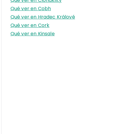
Qué ver en Clonakilty
r
Qué ver en Cobh
:
Qué ver en Hradec Králové
Qué ver en Cork
Qué ver en Kinsale