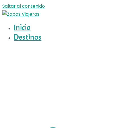
Saltar al contenido
Inicio
Zapas Viajeras
Zapas Viajeras viajes y escapadas pa que te copies
Destinos