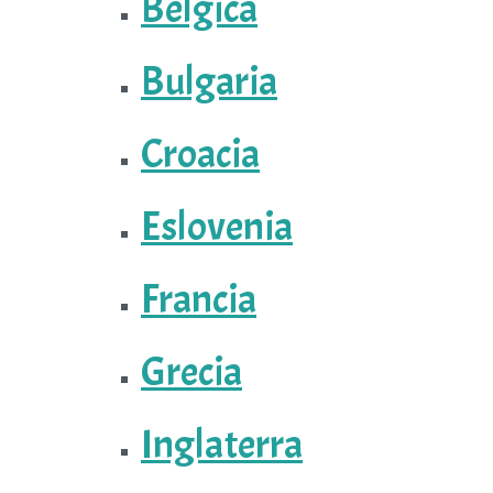
Bélgica
Bulgaria
Croacia
Eslovenia
Francia
Grecia
Inglaterra