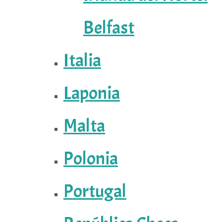
Belfast
Italia
Laponia
Malta
Polonia
Portugal