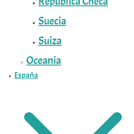
República Checa
Suecia
Suiza
Oceanía
España