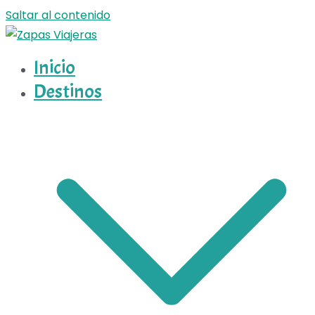
Saltar al contenido
Inicio
Zapas Viajeras
Zapas Viajeras viajes y escapadas pa que te copies
Destinos