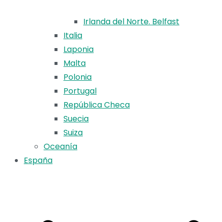
Irlanda del Norte. Belfast
Italia
Laponia
Malta
Polonia
Portugal
República Checa
Suecia
Suiza
Oceanía
España