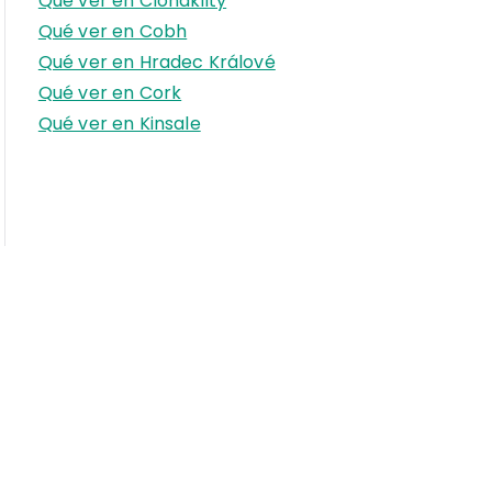
Qué ver en Clonakilty
r
Qué ver en Cobh
:
Qué ver en Hradec Králové
Qué ver en Cork
Qué ver en Kinsale