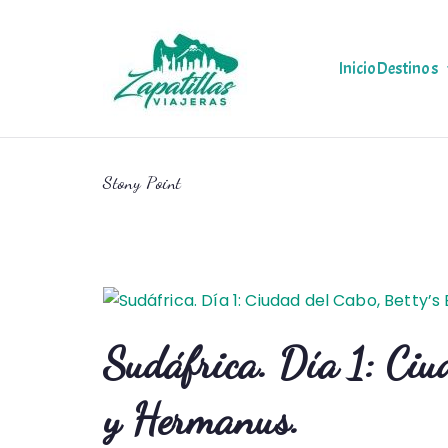
Saltar
al
contenido
Inicio
Destinos
Zapas Via
Zapas Viajeras viajes y
Stony Point
Sudáfrica. Día 1: Ciu
y Hermanus.