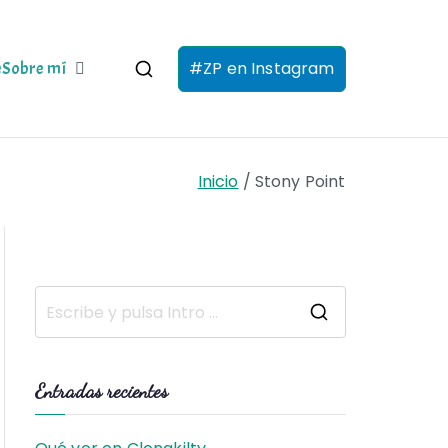
#ZP en Instagram
e
Sobre mí
Inicio
Stony Point
B
u
s
Entradas recientes
c
a