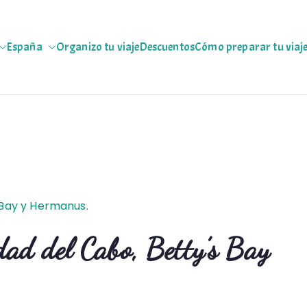
España
Organizo tu viaje
Descuentos
Cómo preparar tu viaj
jeras
 escapadas pa que te copies
dad del Cabo, Betty’s Bay