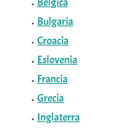
Bélgica
Bulgaria
Croacia
Eslovenia
Francia
Grecia
Inglaterra