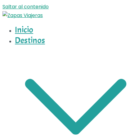
Saltar al contenido
Inicio
Zapas Viajeras
Zapas Viajeras viajes y escapadas pa que te copies
Destinos