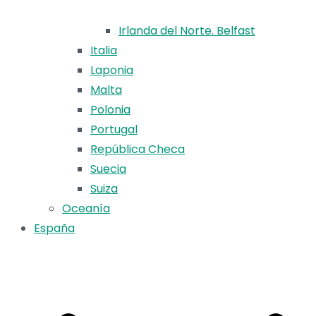
Irlanda del Norte. Belfast
Italia
Laponia
Malta
Polonia
Portugal
República Checa
Suecia
Suiza
Oceanía
España