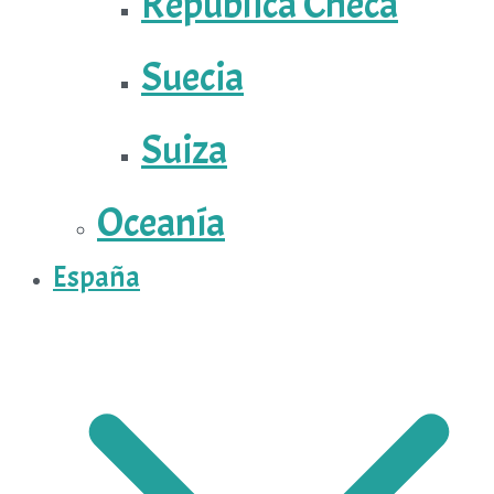
República Checa
Suecia
Suiza
Oceanía
España