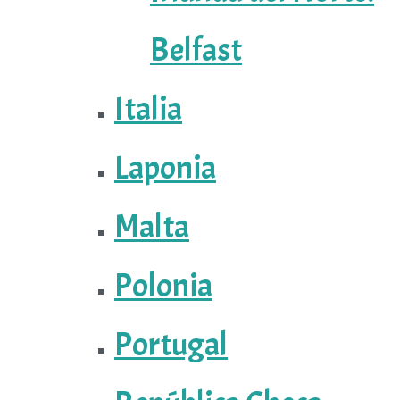
Belfast
Italia
Laponia
Malta
Polonia
Portugal