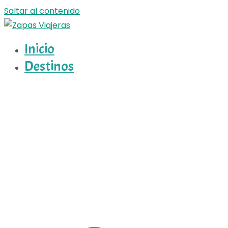
Saltar al contenido
Inicio
Zapas Viajeras
Zapas Viajeras viajes y escapadas pa que te copies
Destinos