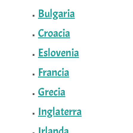
Bulgaria
Croacia
Eslovenia
Francia
Grecia
Inglaterra
Irlanda