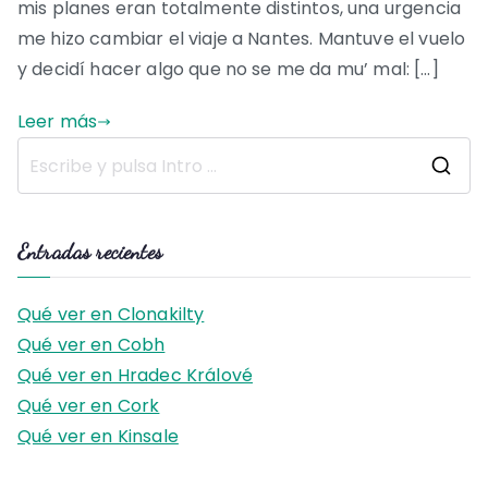
mis planes eran totalmente distintos, una urgencia
me hizo cambiar el viaje a Nantes. Mantuve el vuelo
y decidí hacer algo que no se me da mu’ mal: […]
Leer más
B
u
s
Entradas recientes
c
a
Qué ver en Clonakilty
r
Qué ver en Cobh
:
Qué ver en Hradec Králové
Qué ver en Cork
Qué ver en Kinsale