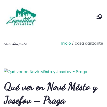
Saltar
al
contenido
Zapas
Zapas Viajeras viajes y
escapadas pa que te copies
Viajeras
Inicio
casa danzante
casa danzante
Qué ver en Nové Město y
Josefov – Praga