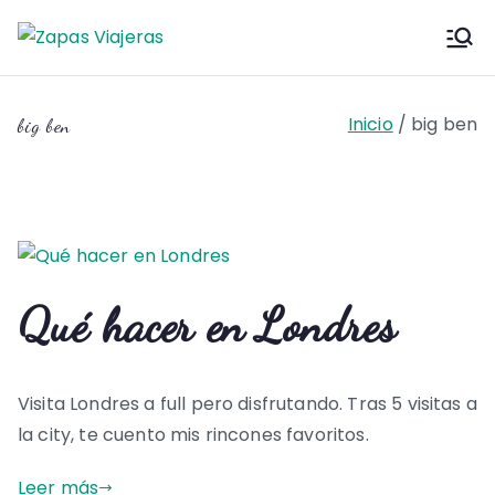
Saltar
al
Zapas
Zapas Viajeras viajes y
contenido
escapadas pa que te copies
Viajeras
Inicio
big ben
big ben
Qué hacer en Londres
Visita Londres a full pero disfrutando. Tras 5 visitas a
la city, te cuento mis rincones favoritos.
Leer más