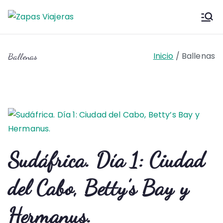
Saltar
al
Zapas
Zapas Viajeras viajes y
contenido
escapadas pa que te copies
Viajeras
Inicio
Ballenas
Ballenas
Sudáfrica. Día 1: Ciudad
del Cabo, Betty’s Bay y
Hermanus.