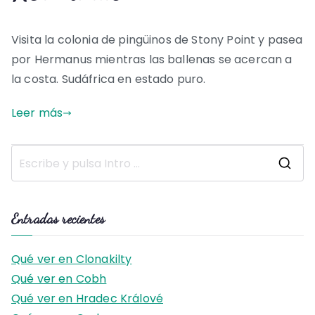
Visita la colonia de pingüinos de Stony Point y pasea
por Hermanus mientras las ballenas se acercan a
la costa. Sudáfrica en estado puro.
Leer más
B
u
s
Entradas recientes
c
a
Qué ver en Clonakilty
r
Qué ver en Cobh
:
Qué ver en Hradec Králové