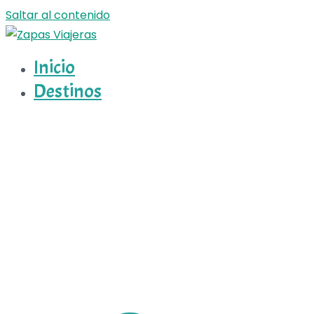
Saltar al contenido
Inicio
Zapas Viajeras
Zapas Viajeras viajes y escapadas pa que te copies
Destinos