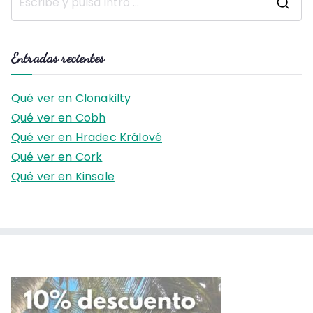
B
u
s
Entradas recientes
c
a
Qué ver en Clonakilty
r
Qué ver en Cobh
:
Qué ver en Hradec Králové
Qué ver en Cork
Qué ver en Kinsale