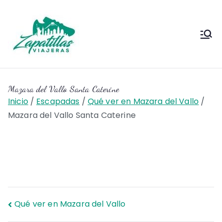
Saltar
al
contenido
Zapas
Zapas Viajeras viajes y
escapadas pa que te copies
Viajeras
Mazara del Vallo Santa Caterine
Inicio
Escapadas
Qué ver en Mazara del Vallo
Mazara del Vallo Santa Caterine
Navegación
Qué ver en Mazara del Vallo