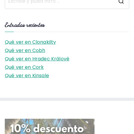
B
u
s
Entradas recientes
c
a
Qué ver en Clonakilty
r
Qué ver en Cobh
:
Qué ver en Hradec Králové
Qué ver en Cork
Qué ver en Kinsale