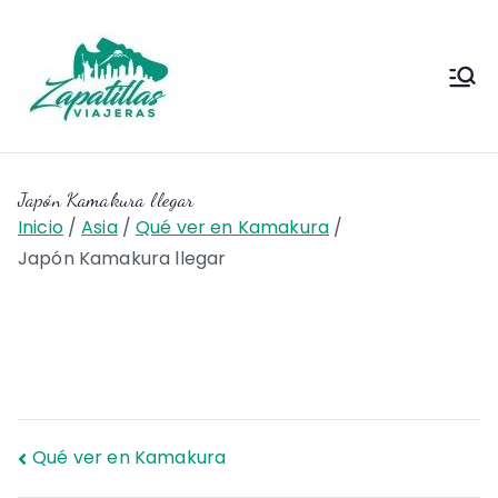
Saltar
al
contenido
Zapas
Zapas Viajeras viajes y
escapadas pa que te copies
Viajeras
Japón Kamakura llegar
Inicio
Asia
Qué ver en Kamakura
Japón Kamakura llegar
Navegación
Qué ver en Kamakura