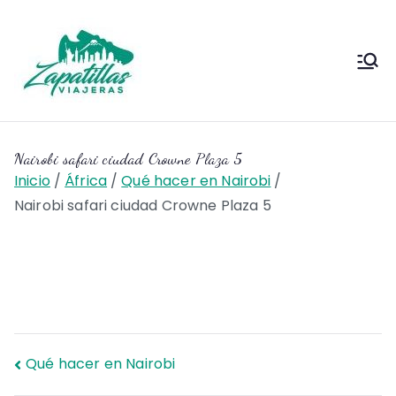
Saltar
al
contenido
Zapas
Zapas Viajeras viajes y
escapadas pa que te copies
Viajeras
Nairobi safari ciudad Crowne Plaza 5
Inicio
África
Qué hacer en Nairobi
Nairobi safari ciudad Crowne Plaza 5
Navegación
Qué hacer en Nairobi