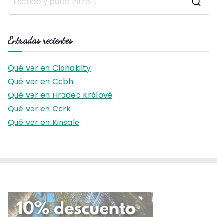
B
u
s
Entradas recientes
c
a
Qué ver en Clonakilty
r
Qué ver en Cobh
:
Qué ver en Hradec Králové
Qué ver en Cork
Qué ver en Kinsale