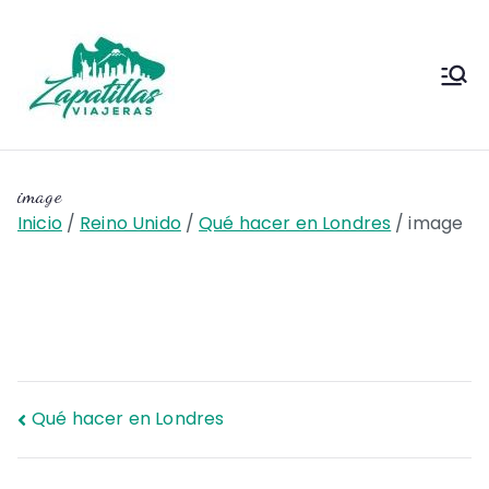
Saltar
al
contenido
Zapas
Zapas Viajeras viajes y
escapadas pa que te copies
Viajeras
image
Inicio
Reino Unido
Qué hacer en Londres
image
Navegación
Qué hacer en Londres