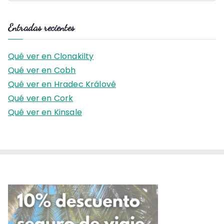
u
s
Entradas recientes
c
a
Qué ver en Clonakilty
r
Qué ver en Cobh
:
Qué ver en Hradec Králové
Qué ver en Cork
Qué ver en Kinsale