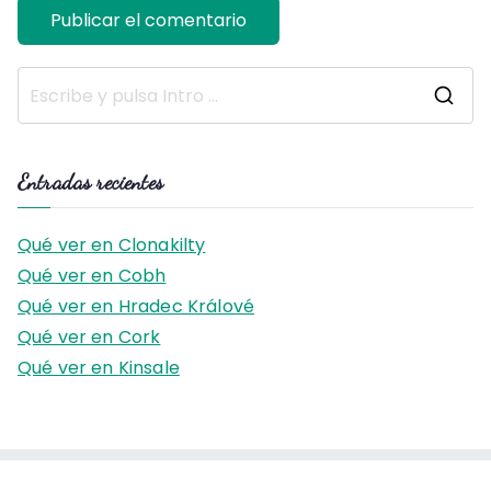
B
u
s
Entradas recientes
c
a
Qué ver en Clonakilty
r
Qué ver en Cobh
:
Qué ver en Hradec Králové
Qué ver en Cork
Qué ver en Kinsale