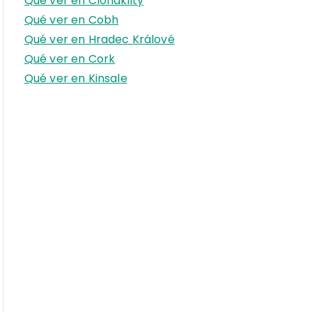
Qué ver en Clonakilty
r
Qué ver en Cobh
:
Qué ver en Hradec Králové
Qué ver en Cork
Qué ver en Kinsale