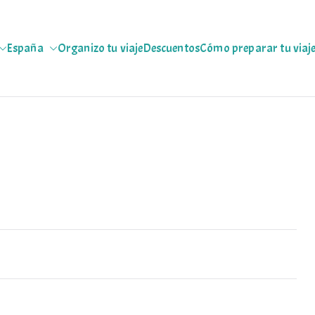
España
Organizo tu viaje
Descuentos
Cómo preparar tu viaj
jeras
 escapadas pa que te copies