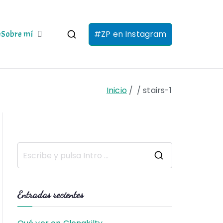
#ZP en Instagram
e
Sobre mí
Inicio
stairs-1
B
u
s
Entradas recientes
c
a