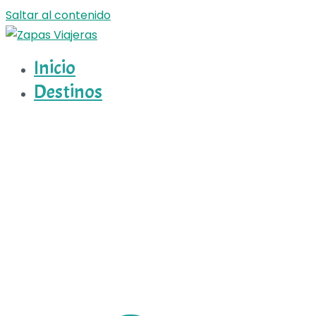
Saltar al contenido
Inicio
Zapas Viajeras
Zapas Viajeras viajes y escapadas pa que te copies
Destinos