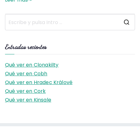
B
u
s
Entradas recientes
c
a
Qué ver en Clonakilty
r
Qué ver en Cobh
:
Qué ver en Hradec Králové
Qué ver en Cork
Qué ver en Kinsale