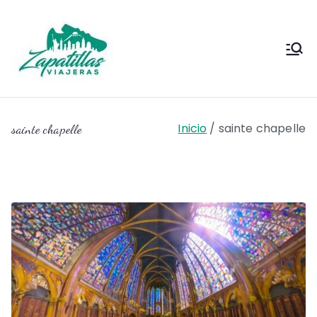
Saltar
al
contenido
Zapas
Zapas Viajeras viajes y
escapadas pa que te copies
Viajeras
Inicio
sainte chapelle
sainte chapelle