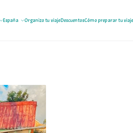
España
Organizo tu viaje
Descuentos
Cómo preparar tu viaj
jeras
 escapadas pa que te copies