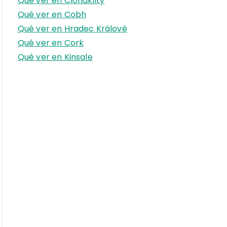
Qué ver en Clonakilty
r
Qué ver en Cobh
:
Qué ver en Hradec Králové
Qué ver en Cork
Qué ver en Kinsale