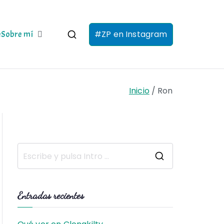
#ZP en Instagram
e
Sobre mí
Inicio
Ron
B
u
s
Entradas recientes
c
a