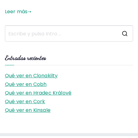
Leer más
B
u
s
Entradas recientes
c
a
Qué ver en Clonakilty
r
Qué ver en Cobh
:
Qué ver en Hradec Králové
Qué ver en Cork
Qué ver en Kinsale