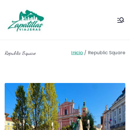
Saltar
al
contenido
Zapas
Zapas Viajeras viajes y
escapadas pa que te copies
Viajeras
Inicio
Republic Square
Republic Square