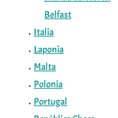
Belfast
Italia
Laponia
Malta
Polonia
Portugal