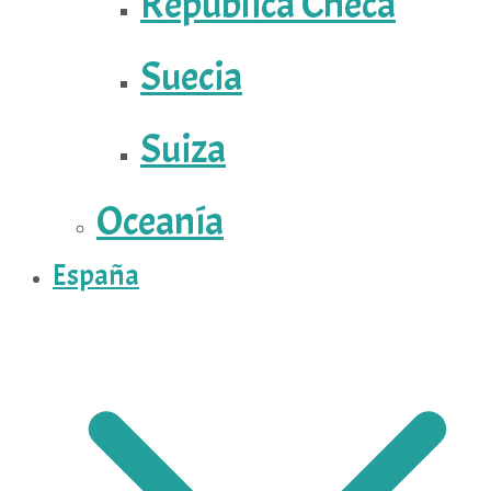
República Checa
Suecia
Suiza
Oceanía
España