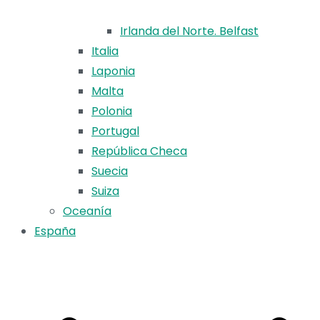
Irlanda del Norte. Belfast
Italia
Laponia
Malta
Polonia
Portugal
República Checa
Suecia
Suiza
Oceanía
España