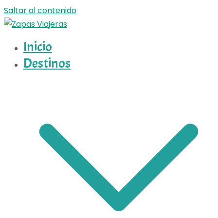
Saltar al contenido
Inicio
Zapas Viajeras
Zapas Viajeras viajes y escapadas pa que te copies
Destinos