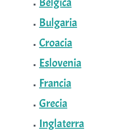
Bélgica
Bulgaria
Croacia
Eslovenia
Francia
Grecia
Inglaterra