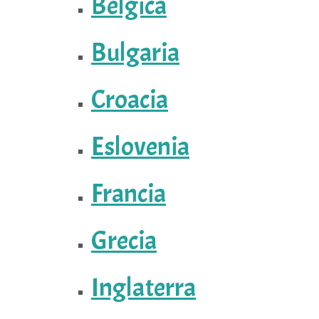
Bélgica
Bulgaria
Croacia
Eslovenia
Francia
Grecia
Inglaterra