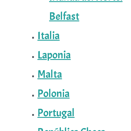
Belfast
Italia
Laponia
Malta
Polonia
Portugal