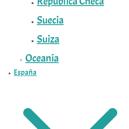
República Checa
Suecia
Suiza
Oceanía
España