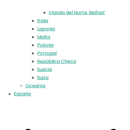
Irlanda del Norte. Belfast
Italia
Laponia
Malta
Polonia
Portugal
República Checa
Suecia
Suiza
Oceanía
España