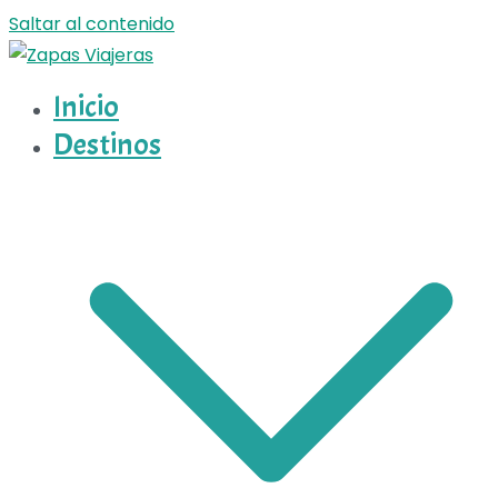
Saltar al contenido
Inicio
Zapas Viajeras
Zapas Viajeras viajes y escapadas pa que te copies
Destinos