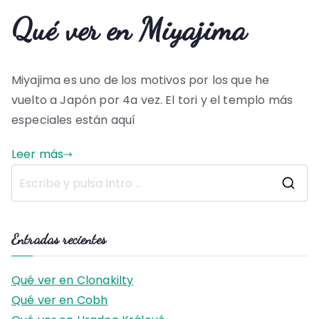
Qué ver en Miyajima
Miyajima es uno de los motivos por los que he
vuelto a Japón por 4a vez. El tori y el templo más
especiales están aquí
Leer más
B
u
s
Entradas recientes
c
a
Qué ver en Clonakilty
r
Qué ver en Cobh
: