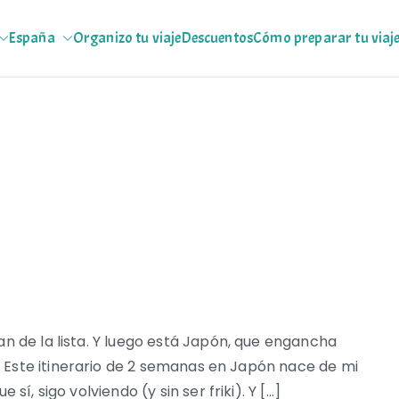
España
Organizo tu viaje
Descuentos
Cómo preparar tu viaj
jeras
 escapadas pa que te copies
an de la lista. Y luego está Japón, que engancha
 Este itinerario de 2 semanas en Japón nace de mi
sí, sigo volviendo (y sin ser friki). Y […]