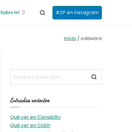
#ZP en Instagram
e
Sobre mí
Inicio
odawara
B
u
s
Entradas recientes
c
a
Qué ver en Clonakilty
r
Qué ver en Cobh
: