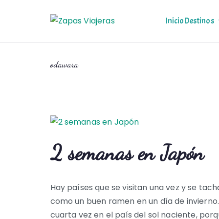
Saltar
al
Inicio
Destinos
Zapas Via
Zapas Viajeras viajes y
contenido
odawara
2 semanas en Japón
Hay países que se visitan una vez y se tach
como un buen ramen en un día de invierno.
cuarta vez en el país del sol naciente, porque 