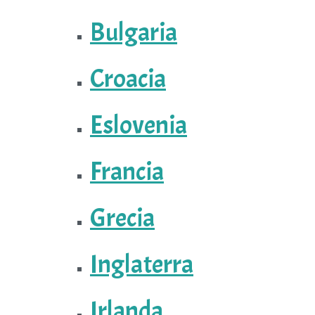
Bulgaria
Croacia
Eslovenia
Francia
Grecia
Inglaterra
Irlanda