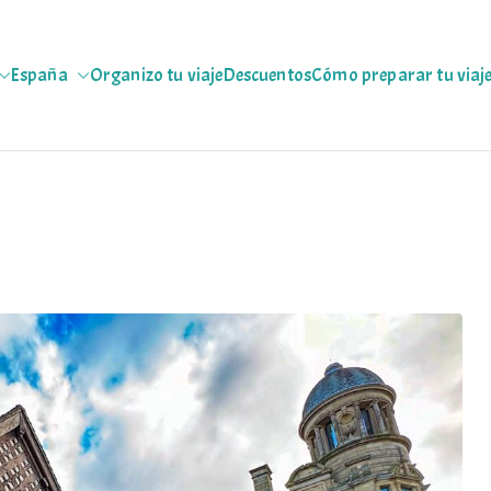
España
Organizo tu viaje
Descuentos
Cómo preparar tu viaj
jeras
 escapadas pa que te copies