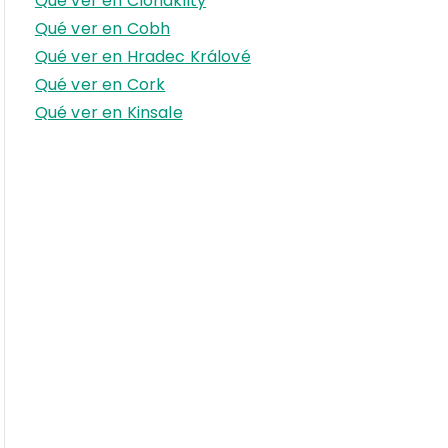
Qué ver en Clonakilty
r
Qué ver en Cobh
:
Qué ver en Hradec Králové
Qué ver en Cork
Qué ver en Kinsale