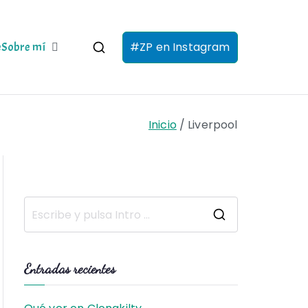
#ZP en Instagram
e
Sobre mí
Inicio
Liverpool
B
u
s
Entradas recientes
c
a