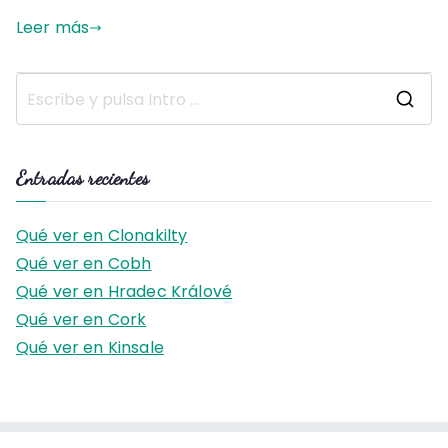
Leer más
B
u
s
Entradas recientes
c
a
Qué ver en Clonakilty
r
Qué ver en Cobh
:
Qué ver en Hradec Králové
Qué ver en Cork
Qué ver en Kinsale