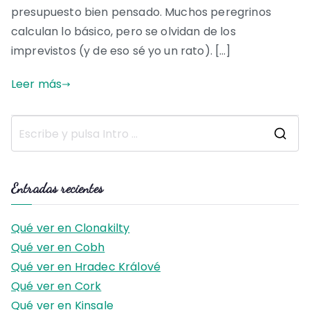
presupuesto bien pensado. Muchos peregrinos
calculan lo básico, pero se olvidan de los
imprevistos (y de eso sé yo un rato). […]
Leer más
B
u
s
Entradas recientes
c
a
Qué ver en Clonakilty
r
Qué ver en Cobh
:
Qué ver en Hradec Králové
Qué ver en Cork
Qué ver en Kinsale