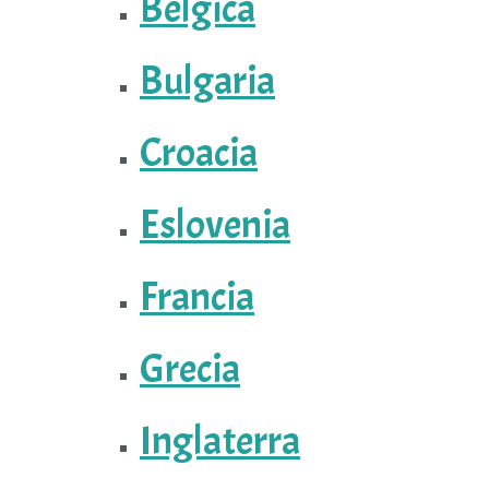
Bélgica
Bulgaria
Croacia
Eslovenia
Francia
Grecia
Inglaterra