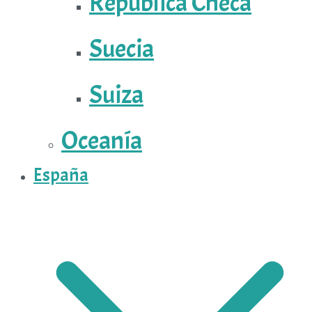
República Checa
Suecia
Suiza
Oceanía
España