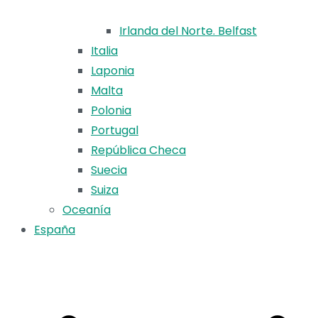
Irlanda del Norte. Belfast
Italia
Laponia
Malta
Polonia
Portugal
República Checa
Suecia
Suiza
Oceanía
España