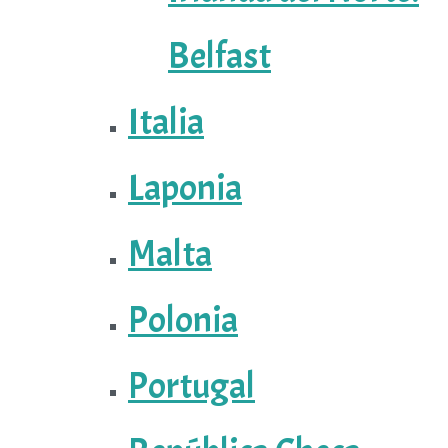
Belfast
Italia
Laponia
Malta
Polonia
Portugal