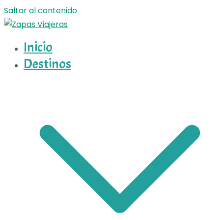
Saltar al contenido
Inicio
Zapas Viajeras
Zapas Viajeras viajes y escapadas pa que te copies
Destinos