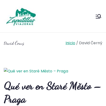
Saltar
al
contenido
Zapas
Zapas Viajeras viajes y
escapadas pa que te copies
Viajeras
Inicio
David Černý
David Černý
Qué ver en Staré Město –
Praga