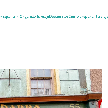
España
Organizo tu viaje
Descuentos
Cómo preparar tu viaj
jeras
 escapadas pa que te copies