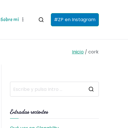
#ZP en Instagram
e
Sobre mí
Inicio
cork
B
u
s
Entradas recientes
c
a