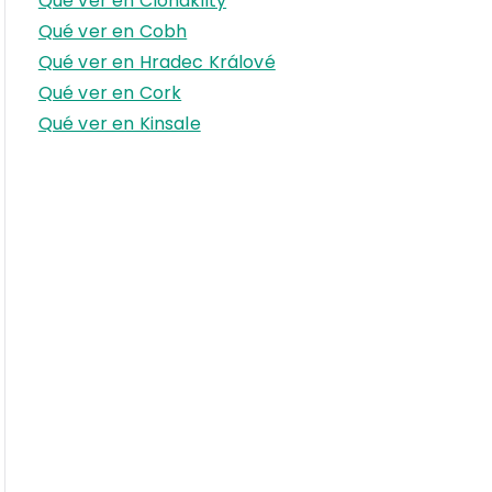
Qué ver en Clonakilty
r
Qué ver en Cobh
:
Qué ver en Hradec Králové
Qué ver en Cork
Qué ver en Kinsale