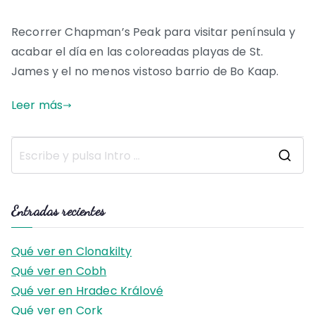
Recorrer Chapman’s Peak para visitar península y
acabar el día en las coloreadas playas de St.
James y el no menos vistoso barrio de Bo Kaap.
Leer más
B
u
s
Entradas recientes
c
a
Qué ver en Clonakilty
r
Qué ver en Cobh
:
Qué ver en Hradec Králové
Qué ver en Cork