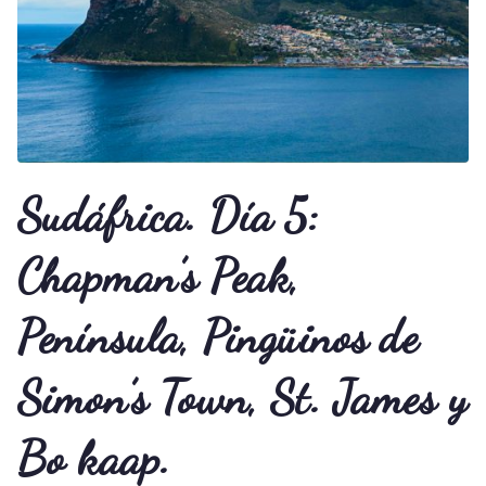
Sudáfrica. Día 5:
Chapman’s Peak,
Península, Pingüinos de
Simon’s Town, St. James y
Bo kaap.