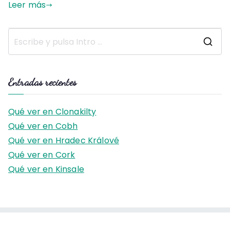
Leer más
B
u
s
Entradas recientes
c
a
Qué ver en Clonakilty
r
Qué ver en Cobh
:
Qué ver en Hradec Králové
Qué ver en Cork
Qué ver en Kinsale