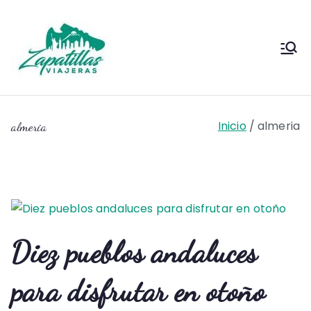
Saltar
al
contenido
Zapas
Zapas Viajeras viajes y
escapadas pa que te copies
Viajeras
Inicio
almeria
almeria
Diez pueblos andaluces
para disfrutar en otoño