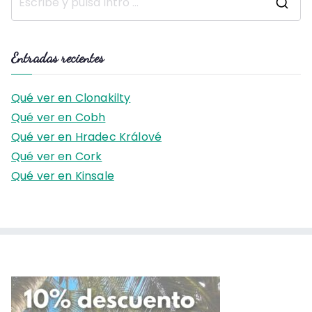
B
u
s
Entradas recientes
c
a
Qué ver en Clonakilty
r
Qué ver en Cobh
:
Qué ver en Hradec Králové
Qué ver en Cork
Qué ver en Kinsale