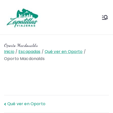
Saltar
al
contenido
Zapas
Zapas Viajeras viajes y
escapadas pa que te copies
Viajeras
Oporto Macdonalds
Inicio
Escapadas
Qué ver en Oporto
Oporto Macdonalds
Navegación
Qué ver en Oporto