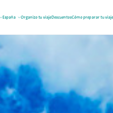
España
Organizo tu viaje
Descuentos
Cómo preparar tu viaj
jeras
 escapadas pa que te copies